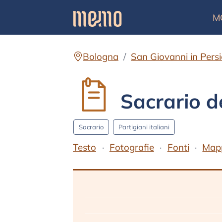
M
Bologna
San Giovanni in Persi
Sacrario de
Sacrario
Partigiani italiani
Testo
Fotografie
Fonti
Map
Testo