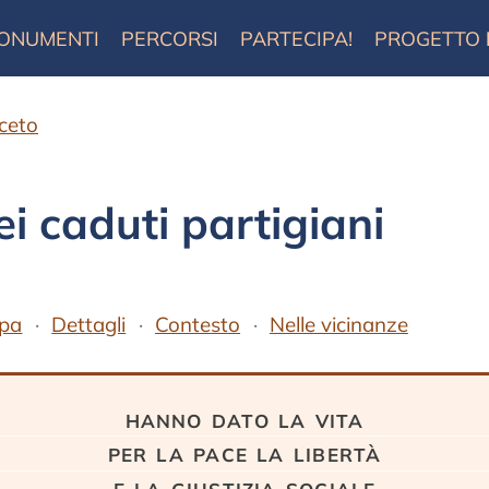
ONUMENTI
PERCORSI
PARTECIPA!
PROGETTO
ceto
i caduti partigiani
pa
Dettagli
Contesto
Nelle vicinanze
hanno dato la vita
per la pace la libertà
e la giustizia sociale