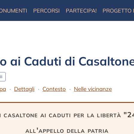
ONUMENTI
PERCORSI
PARTECIPA!
PROGETTO
ai Caduti di Casalton
li
pa
Dettagli
Contesto
Nelle vicinanze
di casaltone ai caduti per la libertà 
all'appello della patria