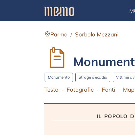
M
Parma
Sorbolo Mezzani
Monumento 
Monumento
Strage o eccidio
Vittime civi
Testo
Fotografie
Fonti
Map
Testo
il popolo 