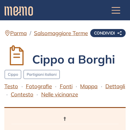
Parma
Salsomaggiore Terme
CONDIVIDI
Cippo a Borghi
Cippo
Partigiani italiani
Testo
Fotografie
Fonti
Mappa
Dettagli
Contesto
Nelle vicinanze
Testo
†