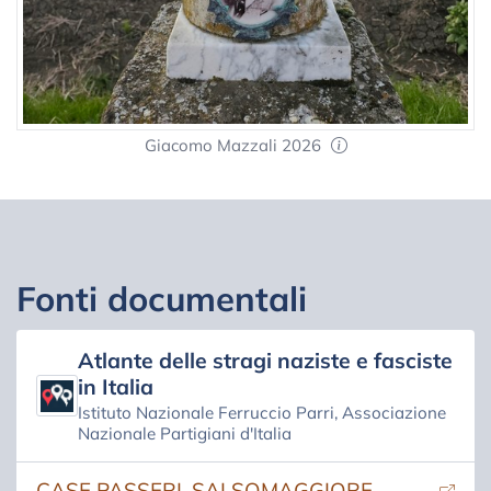
Giacomo Mazzali 2026
Fonti documentali
Atlante delle stragi naziste e fasciste
in Italia
Istituto Nazionale Ferruccio Parri, Associazione
Nazionale Partigiani d'Italia
(si apre in una nuova scheda)
CASE PASSERI, SALSOMAGGIORE,