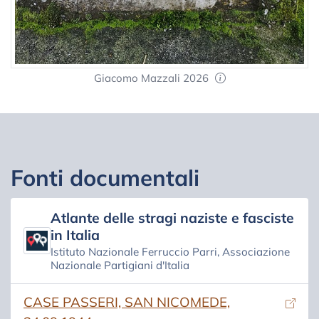
Giacomo Mazzali 2026
Fonti documentali
Atlante delle stragi naziste e fasciste
in Italia
Istituto Nazionale Ferruccio Parri, Associazione
Nazionale Partigiani d'Italia
(si apre in una nuova scheda)
CASE PASSERI, SAN NICOMEDE,