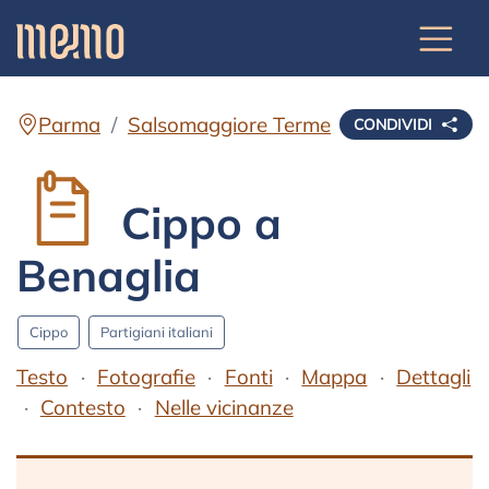
Parma
Salsomaggiore Terme
CONDIVIDI
Cippo a
Benaglia
Cippo
Partigiani italiani
Testo
Fotografie
Fonti
Mappa
Dettagli
Contesto
Nelle vicinanze
Testo